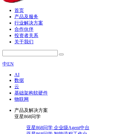
首页
产品及服务
行业解决方案
合作伙伴
投资者关系
关于我们
中
EN
AI
数据
云
基础架构软硬件
物联网
产品及解决方案
亚星868问学
亚星868问学 企业级Agent中台
亚星868问学 智能流程工作台