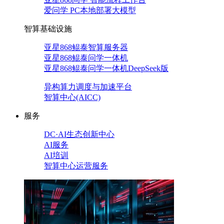
爱问学 PC本地部署大模型
智算基础设施
亚星868鲲泰智算服务器
亚星868鲲泰问学一体机
亚星868鲲泰问学一体机DeepSeek版
异构算力调度与加速平台
智算中心(AICC)
服务
DC·AI生态创新中心
AI服务
AI培训
智算中心运营服务