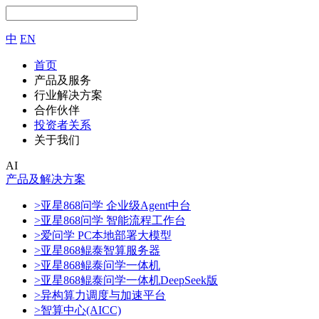
中
EN
首页
产品及服务
行业解决方案
合作伙伴
投资者关系
关于我们
AI
产品及解决方案
>亚星868问学 企业级Agent中台
>亚星868问学 智能流程工作台
>爱问学 PC本地部署大模型
>亚星868鲲泰智算服务器
>亚星868鲲泰问学一体机
>亚星868鲲泰问学一体机DeepSeek版
>异构算力调度与加速平台
>智算中心(AICC)