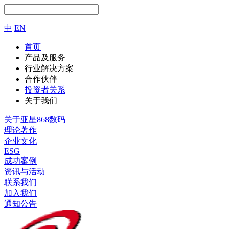
中
EN
首页
产品及服务
行业解决方案
合作伙伴
投资者关系
关于我们
关于亚星868数码
理论著作
企业文化
ESG
成功案例
资讯与活动
联系我们
加入我们
通知公告