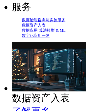
服务
数据治理咨询与实施服务
数据资产入表
数据应用-算法模型 & ML
数字化应用开发
数据资产入表