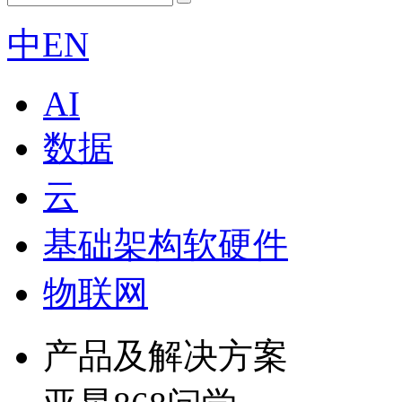
中
EN
AI
数据
云
基础架构软硬件
物联网
产品及解决方案